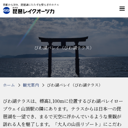
京都から30分、琵琶湖にたたずむ安らぎのホテル
メ
ニ
ュ
客室
料理
ー
大浴場・貸切風呂
施設案内
交通案内
びわ湖バレイ（びわ湖テラス）
プラン・予約
フリーダイヤル
0120-084-205
（9：00～21：00）
ホーム
観光案内
びわ湖バレイ（びわ湖テラス）
びわ湖テラスは、標高1,100mに位置するびわ湖バレイロー
プウェイ山頂駅の隣にあります。テラスからは日本一の琵
琶湖を一望でき、まるで天空に浮かんでいるような景観が
訪れる人を魅了します。「大人の山岳リゾート」にこだわ