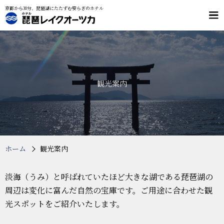
京都から30分、琵琶湖にたたずむ安らぎのホテル
メ
ニ
ュ
客室
料理
ー
大浴場・貸切風呂
施設案内
交通案内
観光案内
プラン・予約
フリーダイヤル
0120-084-205
（9：00～21：00）
ホーム
観光案内
淡海（うみ）と呼ばれていたほど大きな湖である琵琶湖の
周辺は変化に富んだ自然の宝庫です。ご用途に合わせた観
光スポットをご紹介いたします。